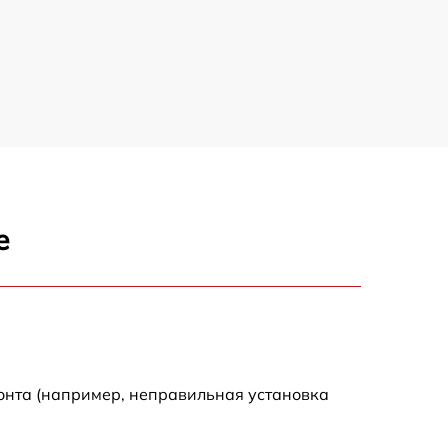
3400 р
1100 р
е
онта (например, неправильная установка