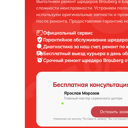
Выполняем ремонт шредеров Brauberg в Ба
сложности неисправности. Устраняем поло
используем оригинальные запчасти и пров
после ремонта. Предоставляем гарантию н
Официальный сервис
Гарантийное обслуживание
шредера 
Диагностика за наш счет,
ремонт по
Бесплатный выезд курьера
в день о
Срочный ремонт
шредера Brauberg о
Бесплатная консультаци
Ярослав Морозов
Главный мастер сервисного центра
Оставить зая
Нажимая на кнопку "Оставить заявку" Вы соглашает