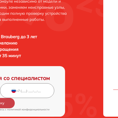
рнауле независимо от модели и
мки, заменяем неисправные узлы,
одим полную проверку устройства
а выполненные работы.
Brauberg до 3 лет
 желанию
бращения
т 35 минут
я со специалистом
вку
есь c
политикой конфиденциальности